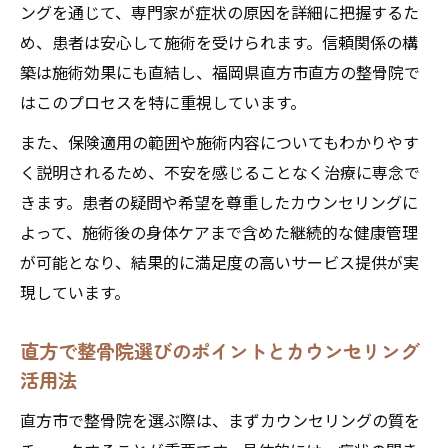
ングを通じて、専門家が症状の原因を詳細に把握するた
身体の痛みや不調は整骨院カウンセリング
め、患者は安心して施術を受けられます。信頼関係の構
で相談
築は施術効果にも直結し、福岡県直方市直方の整骨院で
整骨院カウンセリングで悩みを丁寧にヒア
はこのプロセスを特に重視しています。
リング
また、保険適用の範囲や施術内容についてもわかりやす
整骨院カウンセリングで的確なアドバイス
く説明されるため、不安を感じることなく治療に専念で
を受ける
きます。患者の疑問や希望を尊重したカウンセリングに
身体ケアの第一歩は整骨院カウンセリング
よって、施術後の身体ケアまで含めた継続的な健康管理
から
が可能となり、結果的に満足度の高いサービス提供が実
整骨院の専門家が悩みを一緒に解消するサ
現しています。
ポート
福岡県直方市直方で受ける整骨院カウンセリン
直方で整骨院選びのポイントとカウンセリング
グの流れ
活用法
整骨院カウンセリングの受付から施術まで
直方市で整骨院を選ぶ際は、まずカウンセリングの質を
の流れ