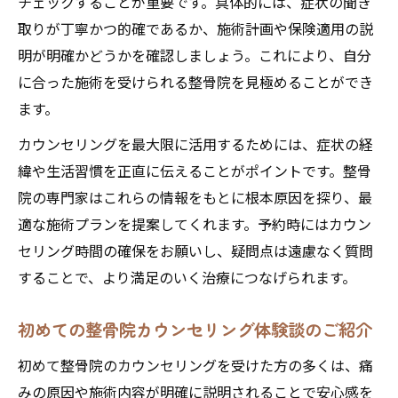
チェックすることが重要です。具体的には、症状の聞き
カウンセリングで分かる整骨院の施術方針
取りが丁寧かつ的確であるか、施術計画や保険適用の説
とは
明が明確かどうかを確認しましょう。これにより、自分
整骨院カウンセリングで症状や悩みを明確
に合った施術を受けられる整骨院を見極めることができ
化
ます。
整骨院でのカウンセリング例と分かりやす
カウンセリングを最大限に活用するためには、症状の経
い説明
緯や生活習慣を正直に伝えることがポイントです。整骨
整骨院カウンセリング後の施術までのステ
院の専門家はこれらの情報をもとに根本原因を探り、最
ップ解説
適な施術プランを提案してくれます。予約時にはカウン
整骨院における丁寧なヒアリングで不調の原因
セリング時間の確保をお願いし、疑問点は遠慮なく質問
特定
することで、より満足のいく治療につなげられます。
整骨院ヒアリングで身体の不調原因を徹底
追及
初めての整骨院カウンセリング体験談のご紹介
丁寧なカウンセリングが整骨院の信頼を生
初めて整骨院のカウンセリングを受けた方の多くは、痛
む理由
みの原因や施術内容が明確に説明されることで安心感を