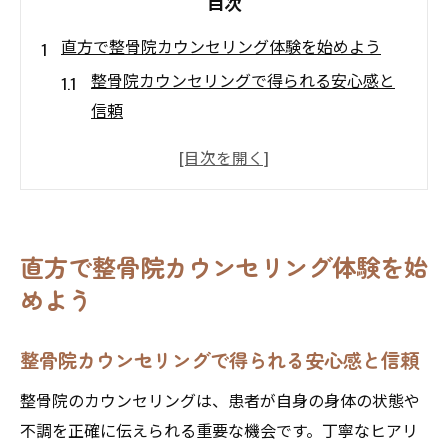
目次
直方で整骨院カウンセリング体験を始めよう
整骨院カウンセリングで得られる安心感と
信頼
直方で整骨院選びのポイントとカウンセリ
ング活用法
初めての整骨院カウンセリング体験談のご
紹介
直方で整骨院カウンセリング体験を始
整骨院カウンセリングが身体の悩みを解決
めよう
へ導く理由
整骨院カウンセリングの流れと専門家の対
整骨院カウンセリングで得られる安心感と信頼
応力
整骨院のカウンセリングは、患者が自身の身体の状態や
身体の悩み相談なら整骨院カウンセリングが安
不調を正確に伝えられる重要な機会です。丁寧なヒアリ
心