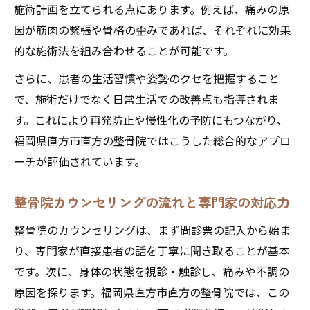
施術計画を立てられる点にあります。例えば、痛みの原
夫
因が筋肉の緊張や骨格の歪みであれば、それぞれに効果
整骨院のカウンセリングで無理なく続く身
的な施術法を組み合わせることが可能です。
体ケア
さらに、患者の生活習慣や姿勢のクセを把握すること
カウンセリングが導く身体改善への近道
で、施術だけでなく日常生活での改善点も指導されま
整骨院カウンセリングが身体改善に与える
す。これにより再発防止や慢性化の予防にもつながり、
効果
福岡県直方市直方の整骨院ではこうした総合的なアプロ
整骨院カウンセリングで体調変化を可視化
ーチが評価されています。
する方法
整骨院カウンセリングから続く身体改善サ
整骨院カウンセリングの流れと専門家の対応力
イクル
整骨院のカウンセリングは、まず問診票の記入から始ま
整骨院でのカウンセリングが生活習慣を変
り、専門家が直接患者の話を丁寧に聞き取ることが基本
える理由
です。次に、身体の状態を視診・触診し、痛みや不調の
整骨院のカウンセリングで無理なく身体改
原因を探ります。福岡県直方市直方の整骨院では、この
善を目指す