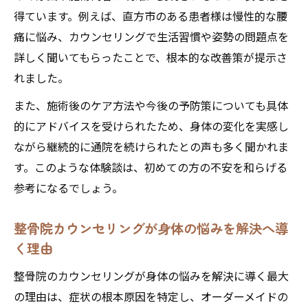
整骨院カウンセリングで症状の根本原因に
得ています。例えば、直方市のある患者様は慢性的な腰
アプローチ
痛に悩み、カウンセリングで生活習慣や姿勢の問題点を
整骨院のヒアリングが施術効果を高めるポ
詳しく聞いてもらったことで、根本的な改善策が提示さ
イント
れました。
整骨院カウンセリングで不調の隠れた原因
また、施術後のケア方法や今後の予防策についても具体
を発見
的にアドバイスを受けられたため、身体の変化を実感し
あなたの痛みに寄り添う整骨院独自のケア提案
ながら継続的に通院を続けられたとの声も多く聞かれま
整骨院カウンセリングで最適なケアプラン
す。このような体験談は、初めての方の不安を和らげる
を提案
参考になるでしょう。
整骨院独自のオーダーメイド施術の魅力と
整骨院カウンセリングが身体の悩みを解決へ導
は
く理由
あなたの症状に合わせた整骨院カウンセリ
ング活用法
整骨院のカウンセリングが身体の悩みを解決に導く最大
の理由は、症状の根本原因を特定し、オーダーメイドの
整骨院の専門家が痛みに寄り添う理由と工